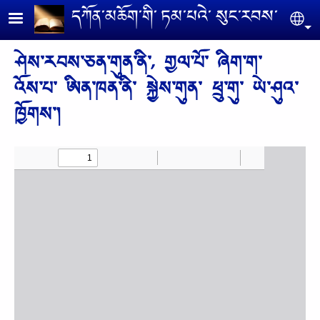
Skip to main content
དཀོན༌མཆོག༌གི༌ ཏམ༌པའེ༌ སུང༌རབས༌
Se
ཤེས༌རབས༌ཅན༌གུན༌ནི༌, གྱལ༌པོ༌ ཞིག༌ག༌
འོས༌པ༌ ཨིན༌ཁན༌ནི༌ སྐྱེས༌གུན༌ ཕྲུ༌གུ༌ ཡེ༌ཤུའ༌
ཁྱོགས༌།