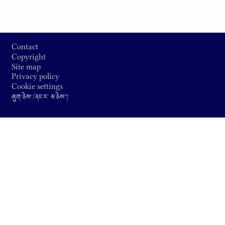
Footer
Contact
Copyright
Site map
Privacy policy
Cookie settings
ཞུག༌ཅེས༌/ནང༌ང༌ ཆ༌ཅེས༌།