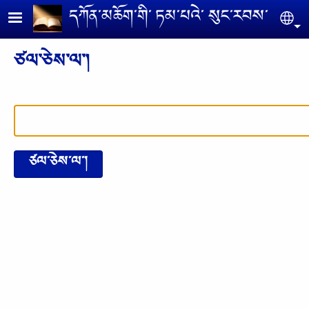
Skip to main content
དཀོན༌མཆོག༌གི༌ ཏམ༌པའེ༌ སུང༌རབས༌
Se
ཙལ༌ཅེས༌ལ༌།