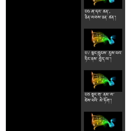
06 ཞི༌དེའི༌ ཚན༌,
ཅིན༌ལབས༌ཅན༌ ཚན༌།
07 སྙིང༌ཁུངས༌ རུས༌པའི༌
ཏིང༌ནས༌ ཁྱེད༌ལ༌།
08 སྟེང༌གི༌ ནམ༌ལ༌
ཛེས༌པའི༌ མེ༌ཏོག༌།