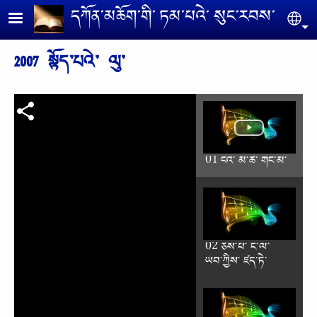
Skip to main content
དཀོན༌མཆོག༌གི༌ ཏམ༌པའེ༌ སུང༌རབས༌
Se
2007 སྟོད༌པའེ༌ ལུ༌
01 ངའི༌ མི༌ཚེ༌ གང༌མ༌
02 ཅེས༌པ༌ ང༌ལ༌
ཡབ༌ཀྱིས༌ ཛད༌ཏེ༌