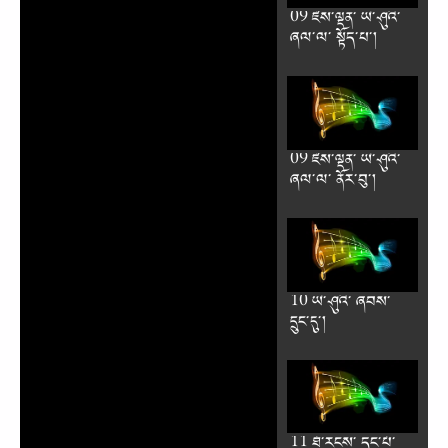
09 ཛེས༌ལྡན༌ ཡེ༌ཤུའི༌
ཞལ༌ལ༌ སྟོད༌པ༌།
09 ཛེས༌ལྡན༌ ཡེ༌ཤུའི༌
ཞལ༌ལ༌ ནོར༌བུ༌།
10 ཡེ༌ཤུའི༌ ཞབས༌
དྲུང༌དུ༌།
11 ཐོ༌རངས༌ དང༌པོ༌