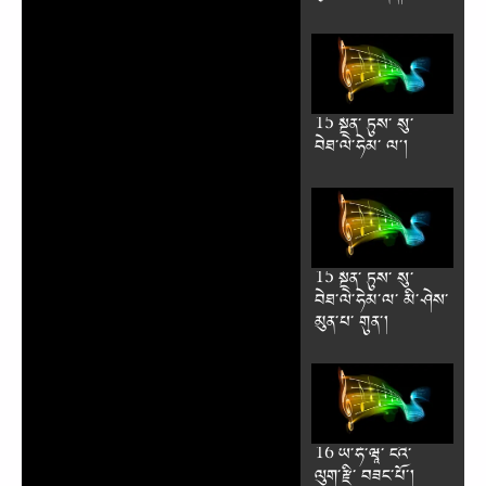
15 སྔོན༌ ཏུས༌ སུ༌
བེཐ༌ལེ༌ཧེམ༌ ལ༌།
15 སྔོན༌ ཏུས༌ སུ༌
བེཐ༌ལེ༌ཧེམ༌ལ༌ མི༌ཤེས༌
མུན༌པ༌ གུན༌།
16 ཡ༌ཧོ༌ཝཱ༌ ངའི༌
ལུག༌རྫི༌ བཟང༌པོ༌།