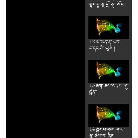
ལྟར༌དུ༌ སྔ༌དྲོ༌ ཤྲ༌ སོང༌།
12 སི༌ཡོན༌ནི༌ ཡིན༌,
ང༌དང༌གི༌ ཡུལ༌།
13 ཆག༌ ཚལ༌ལོ༌, ཡེ༌ཤུ༌
ཁྱེན༌།
14 སྐོམས༌པའི༌ ཤ༌ཝ༌
ཆུ༌ ཙལ༌བ༌ ཞིན།