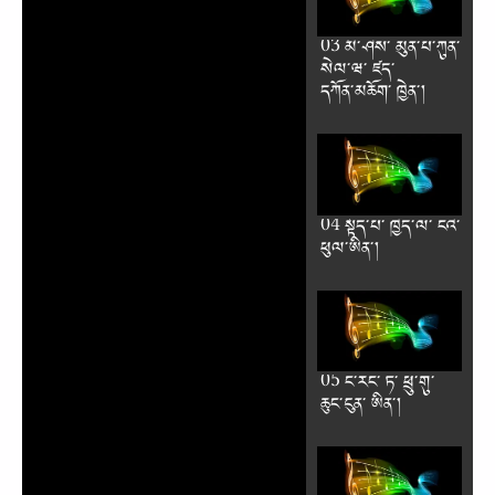
03 མི༌ཤེས༌ མུན༌པ༌ཀུན༌
སེལ༌ཝ༌ ཛད༌
དཀོན༌མཆོག༌ ཁྱེན༌།
04 སྟོད༌པ༌ ཁྱེད༌ལ༌ ངའེ༌
ཕུལ༌ཨིན༌།
05 ང༌རང༌ ཏ༌ ཕྲུ༌གུ༌
ཆུང༌ངུན༌ ཨིན༌།