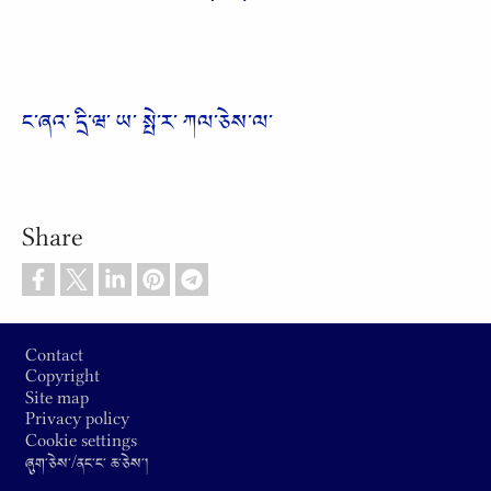
ང༌ཞའ༌ དྲི༌ཝ༌ ཡ༌ སྤེ༌ར༌ ཀལ༌ཅེས༌ལ༌
Share
Footer
Contact
Copyright
Site map
Privacy policy
Cookie settings
ཞུག༌ཅེས༌/ནང༌ང༌ ཆ༌ཅེས༌།