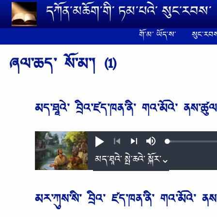
Skip to main content
དཀོན༌མཆོག༌གི༌ ཏམ༌པའེ༌ སུང༌རབས༌
གོ༌མ༌ ཡོད༌ས༌
སུང༌རབས
ཞལ་ཆད་ སོ༌མ༌། (1)
མད༌ཐཱའེ༌ བྲིའ༌ཛད༌ཁན༌ནི༌ གའ༌མོའེ༌ ནས༌ཚུལ
Loaded
:
Play
Mute
0.81%
Previous
Next
མར༌ཀུས༌སི༌ བྲིའ༌ ཛད༌ཁན༌ནི༌ གའ༌མོའེ༌ ནས