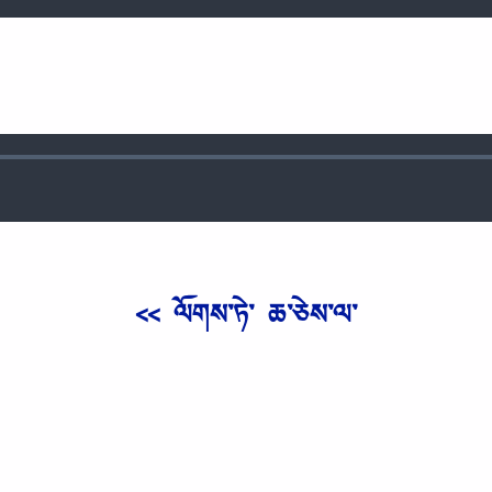
<< ལོགས༌ཏེ༌ ཆ༌ཅེས༌ལ༌