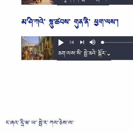
མ༌ཤི༌ཀའེ༌ སྐུ༌ཚབས༌ གུན༌ནི༌ ཕྱག༌ལས༌།
Loaded
:
Play
Mute
0.62%
Previous
Next
ང༌ཞའ༌ དྲི༌ཝ༌ ཡ༌ སྤེ༌ར༌ ཀལ༌ཅེས༌ལ༌