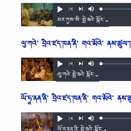
Loaded
:
Play
Mute
0.59%
Previous
Next
ལུ༌ཀའེ༌ བྲིའ༌ཛད༌ཁན༌ནི༌ གའ༌མོའེ༌ ནས༌ཚུལ༌།
Loaded
:
Play
Mute
0.86%
Previous
Next
ཡོ༌ཧཱ༌ནན༌ནི༌ བྲིའ༌ཛད༌ཁན༌ནི༌ གའ༌མོའེ༌ ནས༌ཚ
Loaded
:
Play
Mute
0.80%
Previous
Next