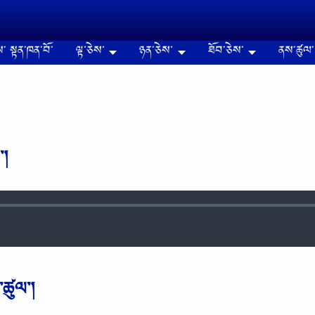
༌ སྟན༌ཁན༌བོ༌
ལྟ་ཅེས་
ཉན༌ཅེས་
ཐོབ༌ཅེས༌
ནས༌ཚུལ༌
༌།
༌ཚུལ༌།