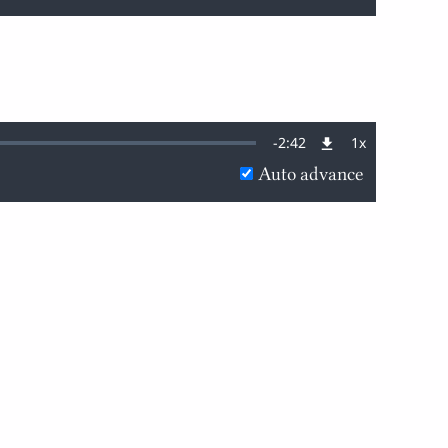
Remaining
-
2:42
1x
Playback
Rate
Auto advance
Time