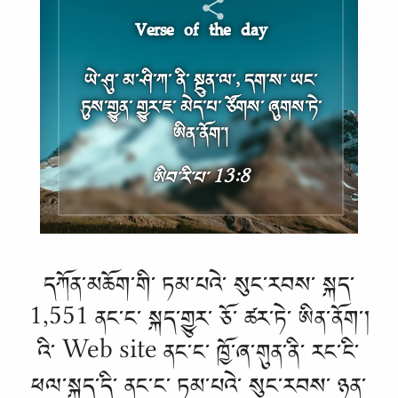
Verse of the day
ཡེ༌ཤུ༌ མ༌ཤི༌ཀ༌ ནི༌ སྔུན༌ལ༌, དག༌ས༌ ཡང༌
ཏུས༌གྱུན༌ གྱུར༌ཇ༌ མེད༌པ༌ ཙོགས༌ ཞུགས༌ཏེ༌
ཨིན༌ནོག༌།
ཨིབ༌རི༌པ༌ 13:8
དཀོན༌མཆོག༌གི༌ ཏམ༌པའེ༌ སུང༌རབས༌ སྐད༌
1,551 ནང༌ང༌ སྐད༌གྱུར༌ ཅོ༌ ཚར༌ཏེ༌ ཨིན༌ནོག༌།
འི༌ Web site ནང༌ང༌ ཁྱོ༌ཞ༌གུན༌ནི༌ རང༌ངི༌
ཕལ༌སྐད༌དི༌ ནང༌ང༌ ཏམ༌པའེ༌ སུང༌རབས༌ ཉན༌