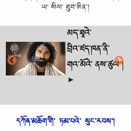
ཡ༌ སིལ༌ ཐུབ༌ཨིན༌།
ཏམ༌པའེ༌
སུང༌རབས
༌ནི༌
སིལ༌ དང
ནས༌ཚུལ༌།
ཉོན༌ ►
དཀོན༌མཆོག༌གི༌ ཏམ༌པའེ༌ སུང༌རབས༌།