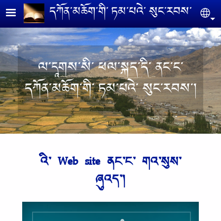
Skip to main content
དཀོན༌མཆོག༌གི༌ ཏམ༌པའེ༌ སུང༌རབས༌
Se
ལ༌དཱགས༌སི༌ ཕལ༌སྐད༌དི༌ ནང༌ང༌
དཀོན༌མཆོག༌གི༌ ཏམ༌པའེ༌ སུང༌རབས༌།
འི༌ Web site ནང༌ང༌ གའ༌སུས༌
ཞུའད༌།