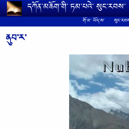
Skip to main content
དཀོན༌མཆོག༌གི༌ ཏམ༌པའེ༌ སུང༌རབས༌
གོ༌མ༌ ཡོད༌ས༌
སུང༌རབས
ནུབ༌ར༌