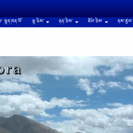
༌ སྟན༌ཁན༌བོ༌
ལྟ་ཅེས་
ཉན༌ཅེས་
ཐོབ༌ཅེས༌
ནས༌ཚུལ༌