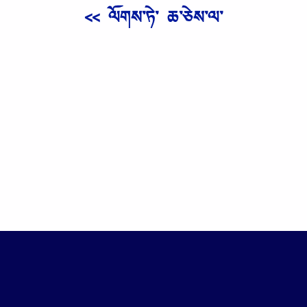
<< ལོགས༌ཏེ༌ ཆ༌ཅེས༌ལ༌