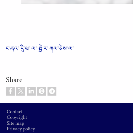
ང༌ཞའ༌ དྲི༌ཝ༌ ཡ༌ སྤེ༌ར༌ ཀལ༌ཅེས༌ལ༌
Share
Footer
Contact
Copyright
Site map
Privacy policy