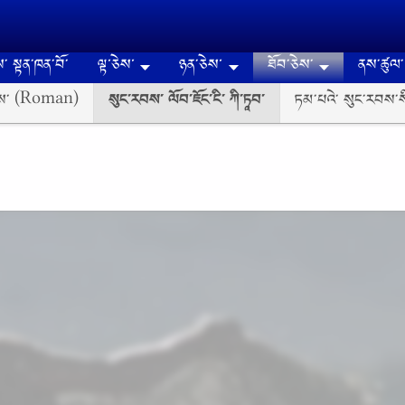
༌ སྟན༌ཁན༌བོ༌
ལྟ་ཅེས་
ཉན༌ཅེས་
ཐོབ༌ཅེས༌
ནས༌ཚུལ༌
ཅེས༌ (Roman)
སུང༌རབས༌ ལོབ༌ཇོང༌ངི༌ ཀི༌ཏཱབ༌
ཏམ༌པའེ༌ སུང༌རབས༌སི