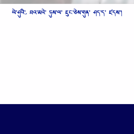
ཡེ༌ཤུའི༌, ཐའ༌མའེ༌ ཏུས༌ལ༌ ཇུང༌ཅེས༌གུན༌ ཤད༌ད༌ ཛདས༌།