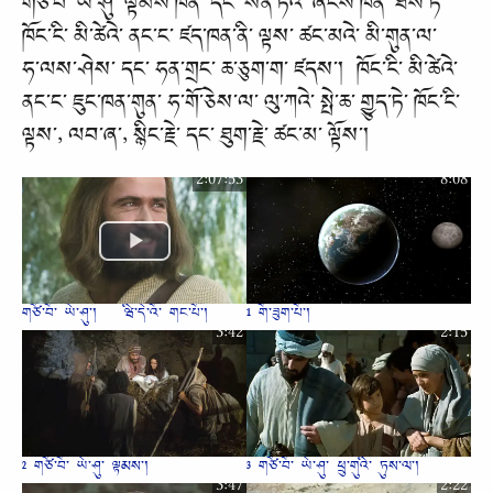
གཙོ༌བོ༌ ཡེ༌ཤུ༌ ལྟམས༌ཁན༌ དང༌ སོན༌ཏེའ༌ ཞངས༌ཁན༌ ཐེས༌ཏེ༌
ཁོང༌ངི༌ མི༌ཚེའེ༌ ནང༌ང༌ ཛད༌ཁན༌ནི༌ ལྟས༌ ཚང༌མའེ༌ མི༌གུན༌ལ༌
ཧ༌ལས༌ཤེས༌ དང༌ ཧན༌གྲང༌ ཆ༌ཅུག༌ག༌ ཛདས༌། ཁོང༌ངི༌ མི༌ཚེའེ༌
ནང༌ང༌ ཇུང༌ཁན༌གུན༌ ཧ༌གོ༌ཅེས༌ལ༌ ལུ༌ཀའེ༌ སྤེ༌ཆ༌ གྱུད༌ཏེ༌ ཁོང༌ངི༌
ལྟས༌, ལབ༌ཞ༌, སྙིང༌རྗེ༌ དང༌ ཐུག༌རྗེ༌ ཚང༌མ༌ ལྟོས༌།
2:07:53
8:08
གཙོ༌བོ༌ ཡེ༌ཤུ༌། - ཝི༌དེ༌འོ༌ གང༌པོ༌།
1 གོ༌ཟུག༌པོ༌།
3:42
2:15
2 གཙོ༌བོ༌ ཡེ༌ཤུ༌ ལྟམས༌།
3 གཙོ༌བོ༌ ཡེ༌ཤུ༌ ཕྲུ༌གུའི༌ ཏུས༌ལ༌།
3:47
2:22